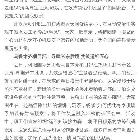
发组织“海岛寻宝”互动游戏，在欢声笑语中巩固了“协同配合、共
克难关”的团队默契。
此次活动让职工们在碧海蓝天间舒缓身心，在互动交流中实
现了新老员工的“破冰融冰”。大家一致表示，将把团建中凝聚的
向心力转化为守护机场安全运行的强劲动力，为公司的高质量发
展贡献力量。
乌鲁木齐项目部：寻幽米东胜境 共筑运维匠心
近日，科服国际分工会乌鲁木齐项目部组织职工赴米东区，
开展“寻幽米东胜境，共筑运维匠心”主题春游活动。职工们暂别
繁忙的运维一线，在米东的春日盛景中舒展身心。大家漫步于哈
熊沟苍翠林间，新绿的松针与融化的溪水奏响春之序曲，沿途交
流设备巡检的季节性注意事项。在独山子村的农家小院里，大家
围坐在一起品尝刚出炉的馕饼与奶茶，畅谈“如何优化冬季供暖
季的设备防冻预案”，将工作复盘融入轻松的茶话会中。活动
中，职工们自发组织“运维知识接力赛”，将平日积累的故障代码
识别、应急处置流程等知识化作趣味答题，在欢声笑语中巩固了
业务技能，加深了“互为备份、协同作战”的团队默契。