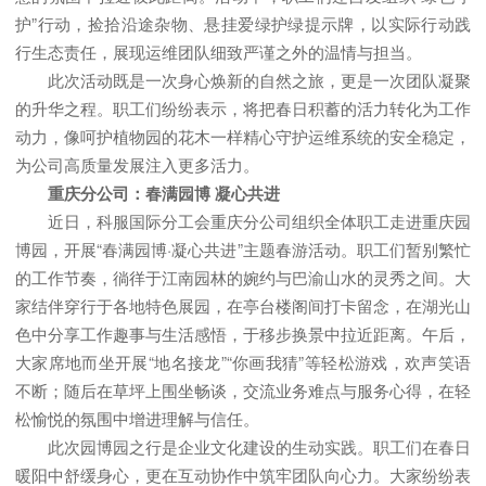
护”行动，捡拾沿途杂物、悬挂爱绿护绿提示牌，以实际行动践
行生态责任，展现运维团队细致严谨之外的温情与担当。
此次活动既是一次身心焕新的自然之旅，更是一次团队凝聚
的升华之程。职工们纷纷表示，将把春日积蓄的活力转化为工作
动力，像呵护植物园的花木一样精心守护运维系统的安全稳定，
为公司高质量发展注入更多活力。
重庆分公司：春满园博 凝心共进
近日，科服国际分工会重庆分公司组织全体职工走进重庆园
博园，开展“春满园博·凝心共进”主题春游活动。职工们暂别繁忙
的工作节奏，徜徉于江南园林的婉约与巴渝山水的灵秀之间。大
家结伴穿行于各地特色展园，在亭台楼阁间打卡留念，在湖光山
色中分享工作趣事与生活感悟，于移步换景中拉近距离。午后，
大家席地而坐开展“地名接龙”“你画我猜”等轻松游戏，欢声笑语
不断；随后在草坪上围坐畅谈，交流业务难点与服务心得，在轻
松愉悦的氛围中增进理解与信任。
此次园博园之行是企业文化建设的生动实践。职工们在春日
暖阳中舒缓身心，更在互动协作中筑牢团队向心力。大家纷纷表