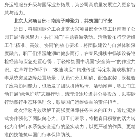
身运维服务升级与国际业务拓展，为公司高质量发展注入更多智
慧与活力。
北京大兴项目部：南海子畔聚力，共筑国门平安
近日，科服国际分工会北京大兴项目部全体职工赴南海子公
园开展“春风聚力・共护国门”主题春游活动。活动紧扣行李运维
工作“精准、高效、协同”的核心要求，将团队建设与自然体验深
度融合。职工们沿湿地湖畔健步而行，在春风拂柳中畅谈设备巡
检经验与应急处置心得，于轻松氛围中巩固“安全第一”的作业共
识。在草坪协作环节，“极速响应”“精准传递”等定制游戏模拟行
李系统突发故障处置场景，队员们分工明确、配合默契，既检验
了应急协同能力，也激发了团队拼搏热情。活动尾声，职工们主
动开展“绿色护航”志愿行动，清理沿途垃圾并分类投放，以实际
行动践行生态环保理念，彰显国门运维铁军的责任担当。
此次活动有效缓解了高强度保障任务带来的压力，通过沉浸
式协作强化了团队向心力。职工们表示，将把春日积蓄的活力转
化为守护行李系统安全运行的坚实动力，以更严谨的作风、更精
湛的技能筑牢国门行李保障防线。