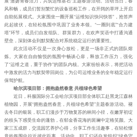
展“激扬青春活力，共筑运维基石”主题春游活动。活动当日，春
风和畅，成员们暂别繁忙的设备巡检工作，在开阔的草坪上开启
自助拓展模式。大家围坐一圈开展“运维知识快问快答”，抢答声
此起彼伏，在轻松氛围中巩固了业务本领。“一圈到底”“合力建
塔”环节，成员们自发组队、群策群力，在欢声笑语中打通沟通
壁垒，深刻体会到默契配合对系统稳定运行的重要性。
此次活动不仅是一次身心放松，更是一场非正式的团队熔
炼。大家在自由愉悦的氛围中畅谈心扉，释放工作压力，强化
了“运维之道，重于协作”的团队内核。大家纷纷表示，将把活动
中激发的活力与默契带回岗位，为公司运维业务的全年稳定运行
保驾护航。
哈尔滨项目部：拥抱盎然春意 共植绿色希望
近日，科服国际分工会哈尔滨项目部全体职工赴黑龙江森林
植物园，开展“拥抱盎然春意，共植绿色希望”主题春游活动。褪
去冬日的银装，职工们漫步于万物复苏的林间小径，在嫩芽初绽
的枝头下感受生命的蓬勃，在郁金香花海的斑斓中定格笑颜。大
家三五成群，交流园艺养护心得，分享工作生活趣事，在轻松惬
意的氛围中拉近彼此距离。活动中，职工们还自发组织“绿色守