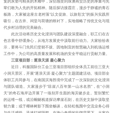
复的灰塑与精美的木雕中，深切感受到珠澳商贸历史的厚重与先
辈们敢为人先的开拓精神。随后探访接霞庄，漫步于静谧的青石
板路，大家被这座古老村落“以文促旅、以旅彰文”的振兴实践所
吸引，在古井、祠堂与荷塘的映衬下，实地领略了传统文化与现
代乡村治理的完美融合。
此次活动将历史文化浸润与团队建设深度融合，职工们在古
色古香中舒缓身心，从地方发展史中汲取前行动力。大家纷纷表
示，要将斗门先民们坚韧不拔、因地制宜的智慧融入到机场运维
工作中，为公司的高质量发展和机场的安全平稳运行贡献力量。
三亚项目部：逐浪天涯 凝心聚力
近日，科服国际分工会三亚项目部组织全体员工前往三亚大
小洞天景区，开展“逐浪天涯·凝心聚力”主题团建活动。项目部全
体职工共同参与，在南国滨海胜境中完成了一次深刻的文化浸润
与团队锻造。大家漫步于“琼崖八百年第一山水名胜”，在“小洞
天”的奇石海岸边开展了一场别开生面的海滨健步走。暂别繁忙
的运维一线，或沿蜿蜒栈道探访摩崖石刻，在历史文脉中汲取坚
韧力量；或于椰林树影下围坐畅谈，在轻松氛围中交流业务心得
与生活感悟，迅速打破隔阂。在海山奇观的壮阔背景下，大家自