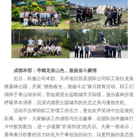
成都本部：寻幽龙泉山色，激扬奋斗豪情
近日，科服公司本部、天府项目部及国际公司职工前往龙泉
驿森林公园，开展 “拥抱春光，激扬斗志”春日踏青活动。职工们
徜徉于青山绿水间，登临观景台远眺城市天际线，漫步森林步道
呼吸草木清香，沉浸式感受公园城市的生态之美与蓬勃生机。
活动不仅帮助职工舒缓工作压力，更在欢声笑语中拉近彼此
距离。途中，大家畅谈工作感悟与生活趣事，在团队协作趣味打
卡中默契配合，进一步凝聚“并肩作战”的共识。大家一致表示，
要将春日积蓄的活力转化为干事创业的动力，以更昂扬的姿态投