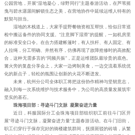
公园营地，开展“湿地凝心，绿野同行”主题春游活动，在芦苇摇
曳与碧水潺潺间解锁生态之美，在营地协作中延续运维人特有的
默契与担当。
湿地的木栈道上，大家手提野餐物资相互帮扶，恰似日常巡
检中搬运备件的协同支援。“注意脚下湿滑”的提醒，一如机房里
的标准安全口令。在合力搭建帐篷时，有人扶杆、有人固定、有
人拉绳，分工明确、井然有序，仿佛再现了故障抢修时的高效配
合，这种无需多言的“同频共振”，正是运维团队最珍贵的底色。
篝火旁的复盘分享会上，大家一边烤制美食，一边交流着系统优
化的新点子，轻松的氛围让创新的火花不断迸发。
未来，杭州分公司全体职工将把这份协作精神与坚韧意志，
融入到每一次系统维护与技术服务中，为公司的高质量发展筑牢
坚实的基石。
珠海项目部：寻迹斗门文脉 凝聚奋进力量
近日，科服国际分工会珠海项目部组织职工前往斗门区开
展“寻迹斗门文脉，凝聚奋进力量”主题春游活动。在斗门旧街，
职工们穿行于保存完好的骑楼建筑群间，抚摸斑驳的砖墙，从繁