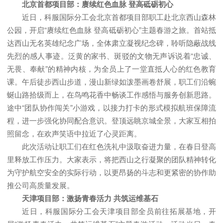
北京首都项目部：赓续红色血脉 登高砥砺初心
近日，科服国际分工会北京首都项目部职工赴北京西山森林
公园，开启“赓续红色血脉 登高砥砺初心”主题春游之旅。首站抵
达西山无名英雄纪念广场，全体肃立凝视纪念碑，聆听隐蔽战线
先烈的感人事迹。泛黄的家书、斑驳的文物无声诉说着“忠诚、
无畏、奉献”的精神内核，为全员上了一堂直抵人心的红色教育
课。午后徒步西山步道，漫山新绿如泼墨画卷舒展，职工们沿蜿
蜒山路拾级而上，在鸟鸣花香中畅谈工作感悟与服务创新思路。
途中“团队协作闯关”小游戏，以接力打卡的形式模拟航班保障流
程，进一步强化协同配合意识。登顶远眺京城全景，大家互相拍
照留念，在欢声笑语中拉近了心灵距离。
此次活动让职工们在红色洗礼中汲取奋进力量，在春日登高
里释放工作压力。大家表示，将把西山之行凝聚的团队精神转化
为守护航空安全的实际行动，以更昂扬的斗志和更紧密的协作助
推公司高质量发展。
天津项目部：激扬青春活力 共筑运维基石
近日，科服国际分工会天津项目部全员前往拓展基地，开