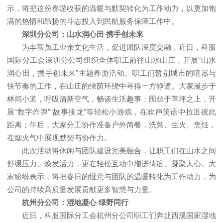
示，将把这份春游收获的温暖与默契转化为工作动力，以更加饱
满的热情和昂扬的斗志投入到民航服务保障工作中。
深圳分公司：山水润心田 携手创未来
为丰富员工业余文化生活，促进团队深度交融，近日，科服
国际分工会深圳分公司组织全体职工前往山水山庄，开展“山水
润心田，携手创未来”主题春游活动。职工们暂别城市的喧嚣与
快节奏的工作，在山庄的绿荫环绕中寻得一方静谧。大家漫步于
林间小道，呼吸清新空气，畅谈生活趣事；围坐于草坪之上，开
展“数字炸弹”“故事接龙”等轻松小游戏，在欢声笑语中拉近彼此
距离；午后，大家分工协作准备户外简餐，洗菜、生火、烹饪，
在烟火气中展现默契与协作力。
此次活动将休闲与团队建设完美融合，让职工们在山水之间
舒缓压力、焕发活力，更在轻松互动中增进情谊、凝聚人心。大
家纷纷表示，将把春日的惬意与团队的温暖转化为工作动力，为
公司的持续高质量发展贡献更多智慧与力量。
杭州分公司：湿地凝心 绿野同行
近日，科服国际分工会杭州分公司职工们奔赴西溪国家湿地