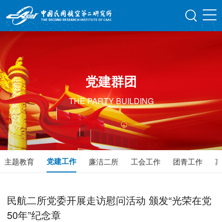
党建群团
THE PARTY BUILDING
党建工作
主题教育
廉洁二所
工会工作
团青工作
民航二所党委开展走访慰问活动 颁发“光荣在党
50年”纪念章