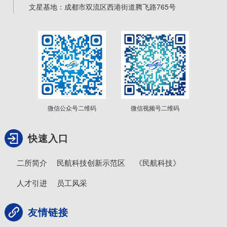
文星基地：成都市双流区西港街道腾飞路765号
微信公众号二维码
微信视频号二维码
快速入口
二所简介
民航科技创新示范区
《民航科技》
人才引进
员工风采
友情链接