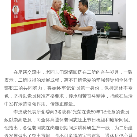
在座谈交流中，老同志们深情回忆在二所的奋斗岁月，一致
表示，二所取得的发展成就，离不开所党委的坚强领导和全体干
部职工的共同努力，将始终牢记党员第一身份，保持退休不褪
色，坚持以党员标准严格要求，传承艰苦奋斗精神，持续在生活
中发挥示范引领作用、传递正能量。
李汉成代表所党委向3名获得“光荣在党50年”纪念章的党员
致以崇高敬意，向全体离退休老同志送上节日祝福和诚挚问候。
他指出，各位老同志在岗履职期间深耕科研生产一线，为二所建
设发展做出了突出贡献，是不可多得的宝贵财富，退休后仍心系